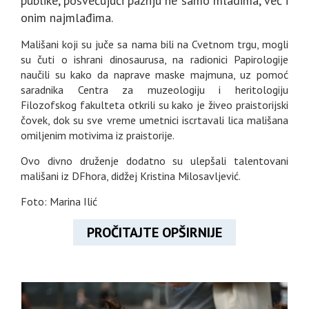
publike, posvećujući pažnju ne samo mladima, već i
onim najmlađima.
Mališani koji su juče sa nama bili na Cvetnom trgu, mogli
su čuti o ishrani dinosaurusa, na radionici Papirologije
naučili su kako da naprave maske majmuna, uz pomoć
saradnika Centra za muzeologiju i heritologiju
Filozofskog fakulteta otkrili su kako je živeo praistorijski
čovek, dok su sve vreme umetnici iscrtavali lica mališana
omiljenim motivima iz praistorije.
Ovo divno druženje dodatno su ulepšali talentovani
mališani iz DFhora, didžej Kristina Milosavljević.
Foto: Marina Ilić
PROČITAJTE OPŠIRNIJE