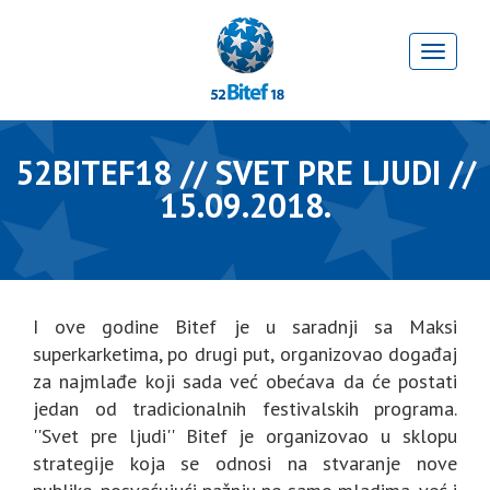
52BITEF18 // SVET PRE LJUDI //
15.09.2018.
I ove godine Bitef je u saradnji sa Maksi
superkarketima, po drugi put, organizovao događaj
za najmlađe koji sada već obećava da će postati
jedan od tradicionalnih festivalskih programa.
''Svet pre ljudi'' Bitef je organizovao u sklopu
strategije koja se odnosi na stvaranje nove