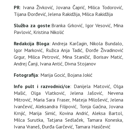
PR
: Ivana Živković, Jovana Čaprić, Milica Todorović,
Tijana Đorđević, Jelena Rakidžija, Milica Rakidžija
Služba za goste
:Branka Grković, Igor Vesović, Mina
Pavlović, Kristina Nikolić
Redakcija Bloga
: Andreja Karčagin, Nikola Bundalo,
Igor Marković, Ružica Anja Tadić, Đorđe Živadinović
Grgur, Milica Petrović, Mina Staničić, Borisav Matić,
Andrej Čanji, Ivana Antić, Divna Stojanov
Fotografija
: Marija Gocić, Bojana Jokić
Info pult i razvodnici/ce
: Danijela Matović, Olga
Mašić, Olga Vlatković, Jelena Jašović, Nevena
Mitrović, Maria Sara Fraser, Mateja Milošević, Jelena
Ivančević, Aleksandra Filipović, Tonja Gaćina, Jovana
Krnjić, Marija Simić, Kovina Andrić, Aleksa Bartol,
Milca Surutka, Tatjana Sedlaček, Tamara Koneska,
Ivana Vraneš, Đurđa Garčević, Tamara Hasičević