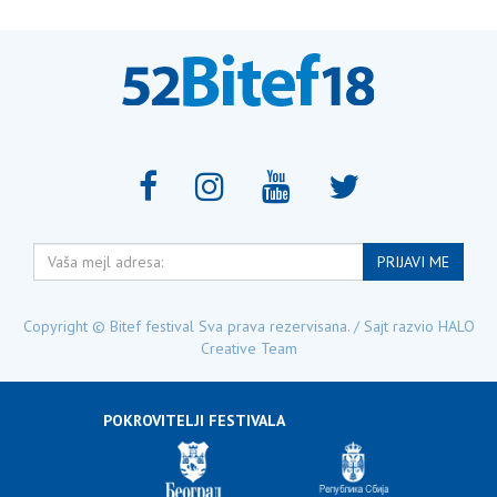
Vaša
PRIJAVI ME
mejl
adresa:
Copyright © Bitef festival Sva prava rezervisana. / Sajt razvio
HALO
Creative Team
POKROVITELJI FESTIVALA