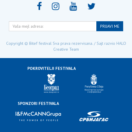
Vaša
PRIJAVI ME
mejl
adresa:
Copyright © Bitef festival Sva prava rezervisana. / Sajt razvio
HALO
Creative Team
POKROVITELJI FESTIVALA
SPONZORI FESTIVALA