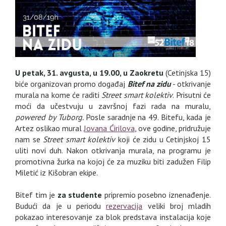
U petak, 31. avgusta, u 19.00, u Zaokretu
(Cetinjska 15)
biće organizovan promo događaj
Bitef na zidu
- otkrivanje
murala na kome će raditi
Street smart kolektiv
. Prisutni će
moći da učestvuju u završnoj fazi rada na muralu,
powered by Tuborg.
Posle saradnje na 49. Bitefu, kada je
Artez oslikao mural
Jovana Ćirilova
, ove godine, pridružuje
nam se
Street smart kolektiv
koji će zidu u Cetinjskoj 15
uliti novi duh. Nakon otkrivanja murala, na programu je
promotivna žurka na kojoj će za muziku biti zadužen Filip
Miletić iz Kišobran ekipe.
Bitef tim je
za studente
pripremio posebno iznenađenje.
Budući da je u periodu
rezervacija
veliki broj mladih
pokazao interesovanje za blok predstava instalacija koje