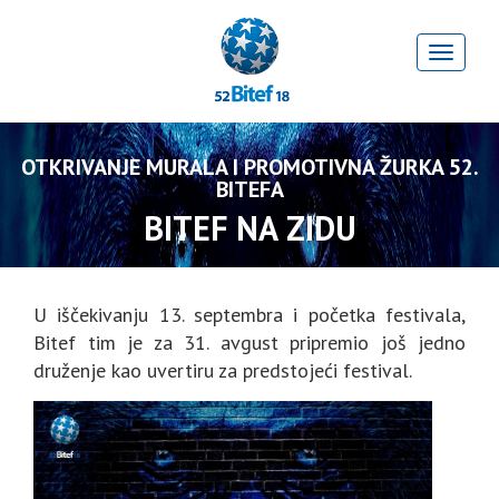
OTKRIVANJE MURALA I PROMOTIVNA ŽURKA 52.
BITEFA
BITEF NA ZIDU
U iščekivanju 13. septembra i početka festivala,
Bitef tim je za 31. avgust pripremio još jedno
druženje kao uvertiru za predstojeći festival.