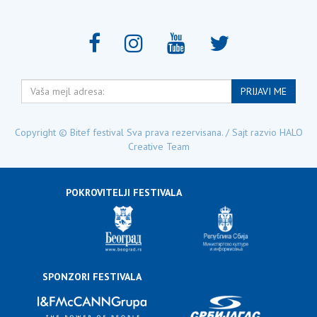
Vaša
PRIJAVI ME
mejl
adresa:
Copyright © Bitef festival Sva prava rezervisana. / Sajt razvio
HALO
Creative Team
POKROVITELJI FESTIVALA
SPONZORI FESTIVALA