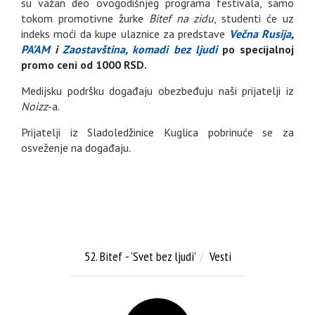
su važan deo ovogodišnjeg programa festivala, samo
tokom promotivne žurke
Bitef na zidu
, studenti će uz
indeks moći da kupe ulaznice za predstave
Večna Rusija
,
PA’AM
i
Zaostavština, komadi bez ljudi
po specijalnoj
promo ceni od 1000 RSD.
Medijsku podršku događaju obezbeđuju naši prijatelji iz
Noizz
-a.
Prijatelji iz Sladoledžinice Kuglica pobrinuće se za
osveženje na događaju.
52. Bitef - 'Svet bez ljudi'
Vesti