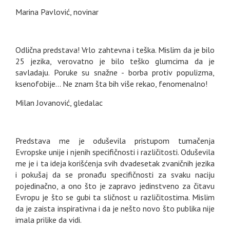
Marina Pavlović, novinar
Odlična predstava! Vrlo zahtevna i teška. Mislim da je bilo
25 jezika, verovatno je bilo teško glumcima da je
savladaju. Poruke su snažne - borba protiv populizma,
ksenofobije... Ne znam šta bih više rekao, fenomenalno!
Milan Jovanović, gledalac
Predstava me je oduševila pristupom tumačenja
Evropske unije i njenih specifičnosti i različitosti. Oduševila
me je i ta ideja korišćenja svih dvadesetak zvaničnih jezika
i pokušaj da se pronađu specifičnosti za svaku naciju
pojedinačno, a ono što je zapravo jedinstveno za čitavu
Evropu je što se gubi ta sličnost u različitostima. Mislim
da je zaista inspirativna i da je nešto novo što publika nije
imala prilike da vidi.