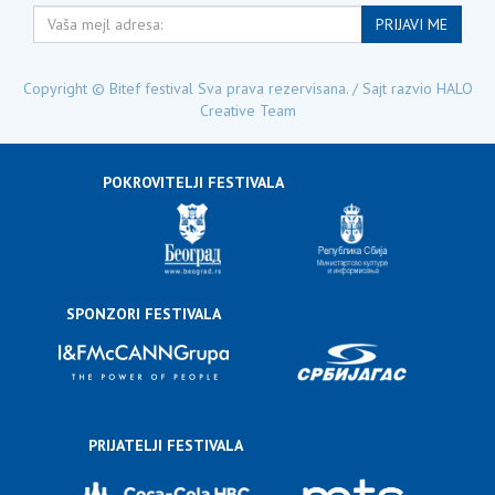
Vaša
PRIJAVI ME
mejl
adresa:
Copyright © Bitef festival Sva prava rezervisana. / Sajt razvio
HALO
Creative Team
POKROVITELJI FESTIVALA
SPONZORI FESTIVALA
PRIJATELJI FESTIVALA