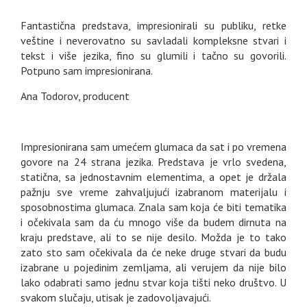
Fantastična predstava, impresionirali su publiku, retke
veštine i neverovatno su savladali kompleksne stvari i
tekst i više jezika, fino su glumili i tačno su govorili.
Potpuno sam impresionirana.
Ana Todorov, producent
Impresionirana sam umećem glumaca da sat i po vremena
govore na 24 strana jezika. Predstava je vrlo svedena,
statična, sa jednostavnim elementima, a opet je držala
pažnju sve vreme zahvaljujući izabranom materijalu i
sposobnostima glumaca. Znala sam koja će biti tematika
i očekivala sam da ću mnogo više da budem dirnuta na
kraju predstave, ali to se nije desilo. Možda je to tako
zato sto sam očekivala da će neke druge stvari da budu
izabrane u pojedinim zemljama, ali verujem da nije bilo
lako odabrati samo jednu stvar koja tišti neko društvo. U
svakom slučaju, utisak je zadovoljavajući.