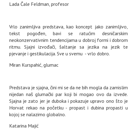
Lada Čale Feldman, profesor
Vrlo zanimljiva predstava, kao koncept jako zanimljivo,
tekst pogođen, bavi se ratućim desničarskim
neokonzervativnim tendencijama u dobroj formi i dobrom
ritmu. Sjajni izvođači, šaltanje sa jezika na jezik te
pjevanje i gestikulacija. Sve u svemu - vrlo dobro.
Miran Kurspahić, glumac
Predstava je sjajna, čini mi se da ne bih mogla da zamislim
nijedan naš glumački par koji bi mogao ovo da izvede.
Sjajna je zato jer je duboka i pokazuje upravo ono što je
Horvat rekao na početku - propast i dubina propasti u
kojoj se nalazimo globalno.
Katarina Majić