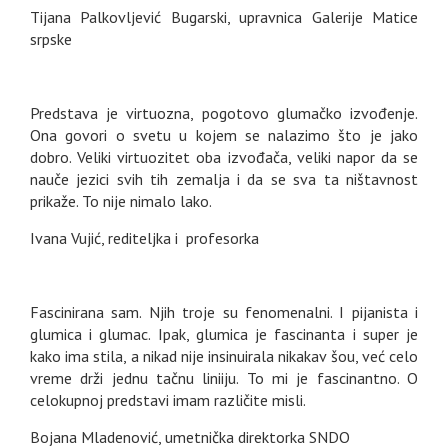
Tijana Palkovljević Bugarski, upravnica Galerije Matice
srpske
Predstava je virtuozna, pogotovo glumačko izvođenje.
Ona govori o svetu u kojem se nalazimo što je jako
dobro. Veliki virtuozitet oba izvođača, veliki napor da se
nauče jezici svih tih zemalja i da se sva ta ništavnost
prikaže. To nije nimalo lako.
Ivana Vujić, rediteljka i profesorka
Fascinirana sam. Njih troje su fenomenalni. I pijanista i
glumica i glumac. Ipak, glumica je fascinanta i super je
kako ima stila, a nikad nije insinuirala nikakav šou, već celo
vreme drži jednu tačnu liniiju. To mi je fascinantno. O
celokupnoj predstavi imam različite misli.
Bojana Mladenović, umetnička direktorka SNDO