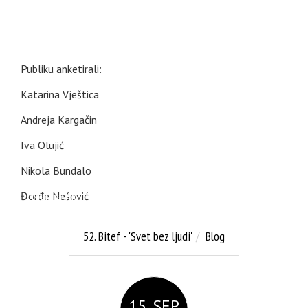
Publiku anketirali:
Katarina Vještica
Andreja Kargačin
Iva Olujić
Nikola Bundalo
Đorđe Nešović
Marina Ilić
52. Bitef - 'Svet bez ljudi'
Blog
15. SEP