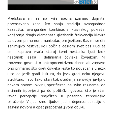
Predstava mi se na više načina iznimno dojmila,
prvenstveno zato što spaja tradiciju avangardnog
kazališta, avangardne kombinacije klavirskog pokreta,
korištenja drugih elemenata glazbenih frekvencija klavira
sa ovom primarnom manipulacijom jezikom. Baš mi se čini
zanimljivo festival koji počinje geslom svet bez ljudi te
se zapravo vraća staroj temi nestanka ljudi kroz
nestanak jezika i definiranja čovjeka čovjekom. Mi
možemo govoriti o antropocentrizmu danas ali zapravo
ono primarno što dijeli čovjeka jeste to pouzdanje u jezik
i to da jezik gradi kulturu, da jezik gradi neku njegovu
strukturu. Isto tako stari tok otuđenja se ovdje javlja u
nekom novom okviru, specificiran na svim razinama, od
intimnih ispovjesti pa do političkih govora, što je stari
izvor percepcije smješten u posebno tehnološko
okruženje. Vidjeli smo ljudski jad i depersonalizaciju u
sasvim novom a opet prepoznatljivom obliku.