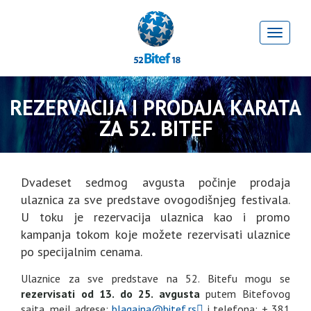
REZERVACIJA I PRODAJA KARATA
ZA 52. BITEF
Dvadeset sedmog avgusta počinje prodaja
ulaznica za sve predstave ovogodišnjeg festivala.
U toku je rezervacija ulaznica kao i promo
kampanja tokom koje možete rezervisati ulaznice
po specijalnim cenama.
Ulaznice za sve predstave na 52. Bitefu mogu se
rezervisati od 13. do 25. avgusta
putem Bitefovog
sajta, mejl adrese:
i telefona: + 381