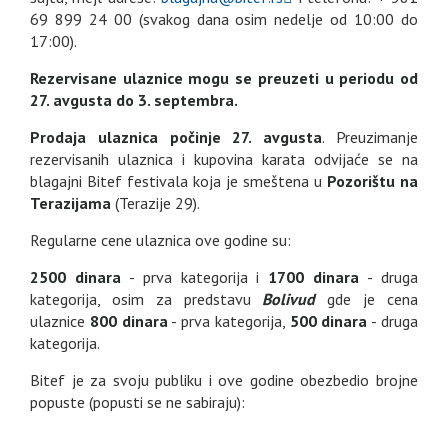
69 899 24 00 (svakog dana osim nedelje od 10:00 do
17:00).
Rezervisane ulaznice mogu se preuzeti u periodu od
27. avgusta do 3. septembra.
Prodaja ulaznica počinje 27. avgusta
. Preuzimanje
rezervisanih ulaznica i kupovina karata odvijaće se na
blagajni Bitef festivala koja je smeštena u
Pozorištu na
Terazijama
(Terazije 29).
Regularne cene ulaznica ove godine su:
2500 dinara
- prva kategorija i
1700 dinara
- druga
kategorija, osim za predstavu
Bolivud
gde je cena
ulaznice
800 dinara
- prva kategorija,
500 dinara
- druga
kategorija.
Bitef je za svoju publiku i ove godine obezbedio brojne
popuste (popusti se ne sabiraju):