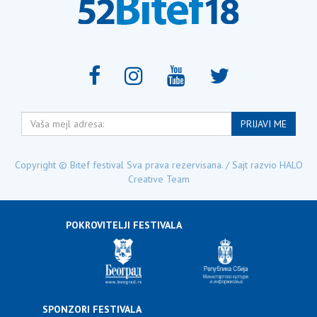
Vaša
PRIJAVI ME
mejl
adresa:
Copyright © Bitef festival Sva prava rezervisana. / Sajt razvio
HALO
Creative Team
POKROVITELJI FESTIVALA
SPONZORI FESTIVALA