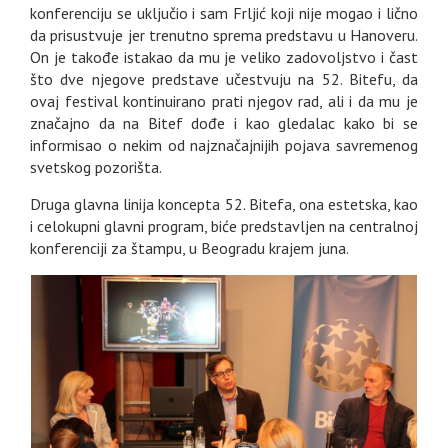
konferenciju se uključio i sam Frljić koji nije mogao i lično
da prisustvuje jer trenutno sprema predstavu u Hanoveru.
On je takođe istakao da mu je veliko zadovoljstvo i čast
što dve njegove predstave učestvuju na 52. Bitefu, da
ovaj festival kontinuirano prati njegov rad, ali i da mu je
značajno da na Bitef dođe i kao gledalac kako bi se
informisao o nekim od najznačajnijih pojava savremenog
svetskog pozorišta.
Druga glavna linija koncepta 52. Bitefa, ona estetska, kao
i celokupni glavni program, biće predstavljen na centralnoj
konferenciji za štampu, u Beogradu krajem juna.
GALERIJA