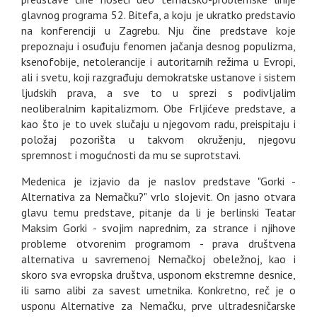
glavnog programa 52. Bitefa, a koju je ukratko predstavio
na konferenciji u Zagrebu. Nju čine predstave koje
prepoznaju i osuđuju fenomen jačanja desnog populizma,
ksenofobije, netolerancije i autoritarnih režima u Evropi,
ali i svetu, koji razgrađuju demokratske ustanove i sistem
ljudskih prava, a sve to u sprezi s podivljalim
neoliberalnim kapitalizmom. Obe Frljićeve predstave, a
kao što je to uvek slučaju u njegovom radu, preispitaju i
položaj pozorišta u takvom okruženju, njegovu
spremnost i mogućnosti da mu se suprotstavi.
Medenica je izjavio da je naslov predstave "Gorki -
Alternativa za Nemačku?" vrlo slojevit. On jasno otvara
glavu temu predstave, pitanje da li je berlinski Teatar
Maksim Gorki - svojim naprednim, za strance i njihove
probleme otvorenim programom - prava društvena
alternativa u savremenoj Nemačkoj obeležnoj, kao i
skoro sva evropska društva, usponom ekstremne desnice,
ili samo alibi za savest umetnika. Konkretno, reč je o
usponu Alternative za Nemačku, prve ultradesničarske