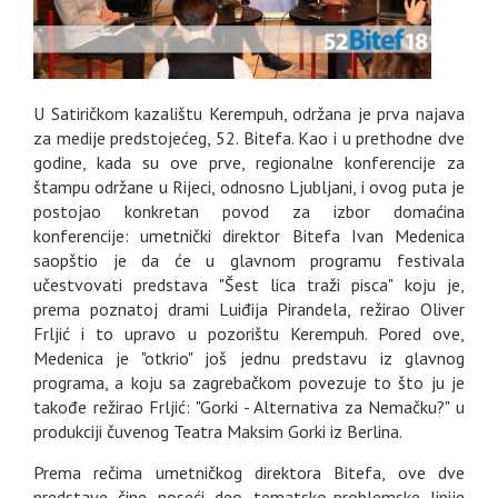
U Satiričkom kazalištu Kerempuh, održana je prva najava
za medije predstojećeg, 52. Bitefa. Kao i u prethodne dve
godine, kada su ove prve, regionalne konferencije za
štampu održane u Rijeci, odnosno Ljubljani, i ovog puta je
postojao konkretan povod za izbor domaćina
konferencije: umetnički direktor Bitefa Ivan Medenica
saopštio je da će u glavnom programu festivala
učestvovati predstava "Šest lica traži pisca" koju je,
prema poznatoj drami Luiđija Pirandela, režirao Oliver
Frljić i to upravo u pozorištu Kerempuh. Pored ove,
Medenica je "otkrio" još jednu predstavu iz glavnog
programa, a koju sa zagrebačkom povezuje to što ju je
takođe režirao Frljić: "Gorki - Alternativa za Nemačku?" u
produkciji čuvenog Teatra Maksim Gorki iz Berlina.
Prema rečima umetničkog direktora Bitefa, ove dve
predstave čine noseći deo tematsko-problemske linije