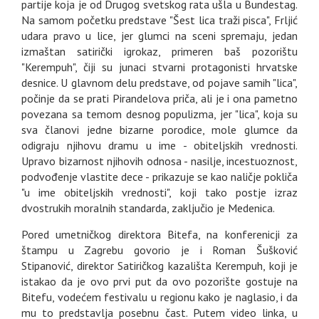
partije koja je od Drugog svetskog rata ušla u Bundestag.
Na samom početku predstave "Šest lica traži pisca", Frljić
udara pravo u lice, jer glumci na sceni spremaju, jedan
izmaštan satirički igrokaz, primeren baš pozorištu
"Kerempuh", čiji su junaci stvarni protagonisti hrvatske
desnice. U glavnom delu predstave, od pojave samih "lica",
počinje da se prati Pirandelova priča, ali je i ona pametno
povezana sa temom desnog populizma, jer "lica", koja su
sva članovi jedne bizarne porodice, mole glumce da
odigraju njihovu dramu u ime - obiteljskih vrednosti.
Upravo bizarnost njihovih odnosa - nasilje, incestuoznost,
podvođenje vlastite dece - prikazuje se kao naličje pokliča
"u ime obiteljskih vrednosti", koji tako postje izraz
dvostrukih moralnih standarda, zaključio je Medenica.
Pored umetničkog direktora Bitefa, na konferenicji za
štampu u Zagrebu govorio je i Roman Šušković
Stipanović, direktor Satiričkog kazališta Kerempuh, koji je
istakao da je ovo prvi put da ovo pozorište gostuje na
Bitefu, vodećem festivalu u regionu kako je naglasio, i da
mu to predstavlja posebnu čast. Putem video linka, u