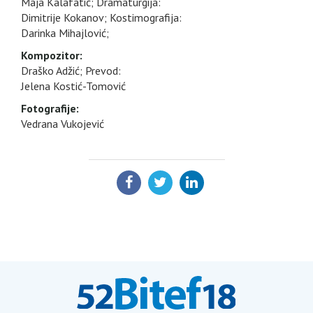
Maja Kalafatić; Dramaturgija:
Dimitrije Kokanov; Kostimografija:
Darinka Mihajlović;
Kompozitor:
Draško Adžić; Prevod:
Jelena Kostić-Tomović
Fotografije:
Vedrana Vukojević
PODELI: