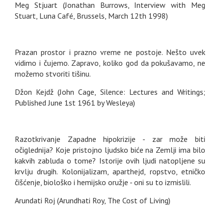
Meg Stjuart (Jonathan Burrows, Interview with Meg
Stuart, Luna Café, Brussels, March 12th 1998)
Prazan prostor i prazno vreme ne postoje. Nešto uvek
vidimo i čujemo. Zapravo, koliko god da pokušavamo, ne
možemo stvoriti tišinu.
Džon Kejdž (John Cage, Silence: Lectures and Writings;
Published June 1st 1961 by Wesleya)
Razotkrivanje Zapadne hipokrizije - zar može biti
očiglednija? Koje pristojno ljudsko biće na Zemlji ima bilo
kakvih zabluda o tome? Istorije ovih ljudi natopljene su
krvlju drugih. Kolonijalizam, aparthejd, ropstvo, etničko
čišćenje, biološko i hemijsko oružje - oni su to izmislili.
Arundati Roj (Arundhati Roy, The Cost of Living)