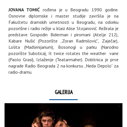
JOVANA TOMIĆ
rođena je u Beogradu 1990. godine.
Osnovne diplomske i master studije završila je na
Fakultetu dramskih umetnosti u Beogradu, na odseku
pozorišne i radio režije u klasi Alise Stojanović. Režirala je
predstave Gospodin Biderman i piromani (Atelje 212),
Kabare Nušić (Pozorište „Zoran Radmilović“, Zaječar),
Lolita (Madlenijanum), Bosonogi u parku (Narodno
pozorište Subotica), It twice rotates the weather vane
(Paolo Grasi), Izlaženje (Teatarmaher). Dobitnica je prve
nagrade Radio Beograda 2 na konkursu „Neda Depolo“ za
radio-dramu.
GALERIJA