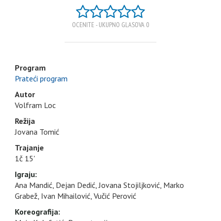
OCENITE - UKUPNO GLASOVA 0
Program
Prateći program
Autor
Volfram Loc
Režija
Jovana Tomić
Trajanje
1č 15'
Igraju:
Ana Mandić, Dejan Dedić, Jovana Stojiljković, Marko
Grabež, Ivan Mihailović, Vučić Perović
Koreografija: