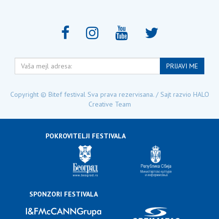
Vaša
PRIJAVI ME
mejl
adresa:
Copyright © Bitef festival Sva prava rezervisana. / Sajt razvio
HALO
Creative Team
POKROVITELJI FESTIVALA
SPONZORI FESTIVALA