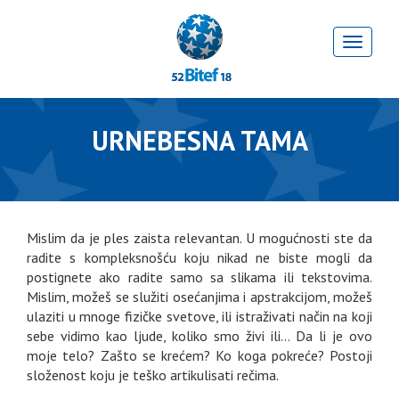
URNEBESNA TAMA
Mislim da je ples zaista relevantan. U mogućnosti ste da
radite s kompleksnošću koju nikad ne biste mogli da
postignete ako radite samo sa slikama ili tekstovima.
Mislim, možeš se služiti osećanjima i apstrakcijom, možeš
ulaziti u mnoge fizičke svetove, ili istraživati način na koji
sebe vidimo kao ljude, koliko smo živi ili… Da li je ovo
moje telo? Zašto se krećem? Ko koga pokreće? Postoji
složenost koju je teško artikulisati rečima.