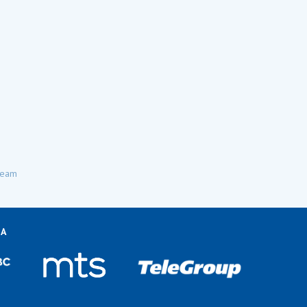
Team
LA