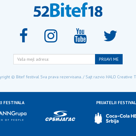
Vaša
PRIJAVI ME
mejl
adresa:
right © Bitef festival Sva prava rezervisana. / Sajt razvio
HALO Creative 
I FESTIVALA
PRIJATELJI FESTIVA