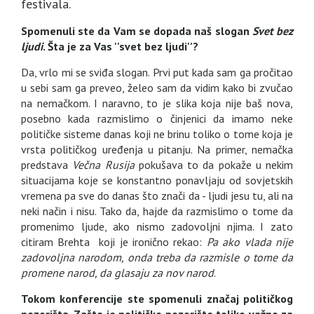
festivala.
Spomenuli ste da
Vam se dopada naš slogan
Svet bez
ljudi
. Šta je za Vas ''svet bez ljudi''?
Da, vrlo mi se sviđa slogan. Prvi put kada sam ga pročitao
u sebi sam ga preveo, želeo sam da vidim kako bi zvučao
na nemačkom. I naravno, to je slika koja nije baš nova,
posebno kada razmislimo o činjenici da imamo neke
političke sisteme danas koji ne brinu toliko o tome koja je
vrsta političkog uređenja u pitanju. Na primer, nemačka
predstava
Večna Rusija
pokušava to da pokaže u nekim
situacijama koje se konstantno ponavljaju od sovjetskih
vremena pa sve do danas što znači da - ljudi jesu tu, ali na
neki način i nisu. Tako da, hajde da razmislimo o tome da
promenimo ljude, ako nismo zadovoljni njima. I zato
citiram Brehta koji je ironično rekao:
Pa ako vlada nije
zadovoljna narodom, onda treba da razmisle o tome da
promene narod, da glasaju za nov narod
.
Tokom konferencije ste spomenuli značaj političkog
pozorišta. Zašto je političko pozorište toliko važno za