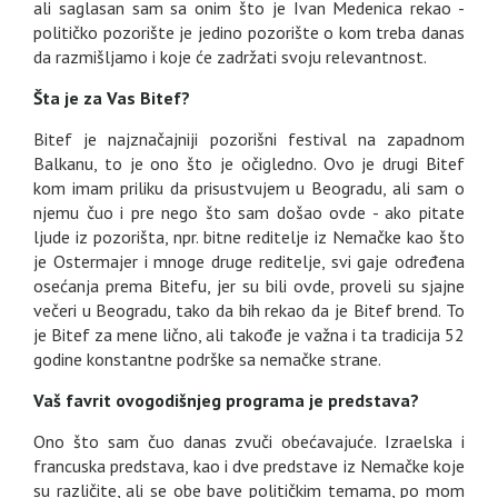
ali saglasan sam sa onim što je Ivan Medenica rekao -
političko pozorište je jedino pozorište o kom treba danas
da razmišljamo i koje će zadržati svoju relevantnost.
Šta je za Vas Bitef?
Bitef je najznačajniji pozorišni festival na zapadnom
Balkanu, to je ono što je očigledno. Ovo je drugi Bitef
kom imam priliku da prisustvujem u Beogradu, ali sam o
njemu čuo i pre nego što sam došao ovde - ako pitate
ljude iz pozorišta, npr. bitne reditelje iz Nemačke kao što
je Ostermajer i mnoge druge reditelje, svi gaje određena
osećanja prema Bitefu, jer su bili ovde, proveli su sjajne
večeri u Beogradu, tako da bih rekao da je Bitef brend. To
je Bitef za mene lično, ali takođe je važna i ta tradicija 52
godine konstantne podrške sa nemačke strane.
Vaš favrit ovogodišnjeg programa je predstava?
Ono što sam čuo danas zvuči obećavajuće. Izraelska i
francuska predstava, kao i dve predstave iz Nemačke koje
su različite, ali se obe bave političkim temama, po mom