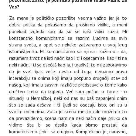
Vas?
Za mene je političko pozorište veoma važno jer je to
dobra prilika da pokušamo da proširimo vidike, a meni
ponekad izgleda kao da su se naši vidici suzili. Mi
konstantno komuniciramo sa raznim ljudima sa svih
strana sveta, a opet se nekako zatvaramo u svoj krug
istomišljenika. Mi komuniciramo sa njima i kažemo - da,
razumem život na isti način kao i ti i osećam se kao i ti na
neki način, i ti se osećaš kao ja, i uradivši to mi zaboravimo
da je svet ipak veće mesto od toga, nemamo pravu
interakciju sa onima koji imaju potpuno drugačiji stav od
našeg, koji imaju sasvim različite predstave o tome kako
društvo treba da izgleda. Već sam pričao o tome - o
situaciji u Nemačkoj, neki od nas su baš zapanjeni onim
što se sada dešava i ti ljudi se osećaju isto, oni su u
svojim mehurima. Zato je scena mesto gde možemo to
da prevaziđemo, scena nam na neki način daje priliku da
vidimo šta bi se desilo kada bismo prestali da
komuniciramo jedni sa drugima. Kompleksno je, naravno,