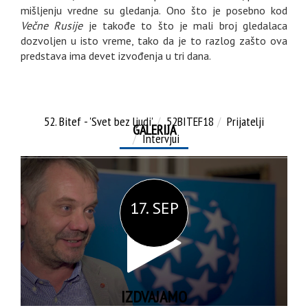
mišljenju vredne su gledanja. Ono što je posebno kod
Večne Rusije
je takođe to što je mali broj gledalaca
dozvoljen u isto vreme, tako da je to razlog zašto ova
predstava ima devet izvođenja u tri dana.
52. Bitef - 'Svet bez ljudi'
52BITEF18
Prijatelji
GALERIJA
Intervjui
17. SEP
IZDVAJAMO