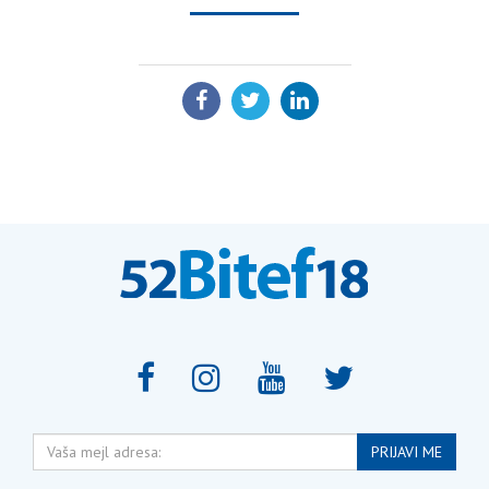
PODELI:
Vaša
PRIJAVI ME
mejl
adresa: