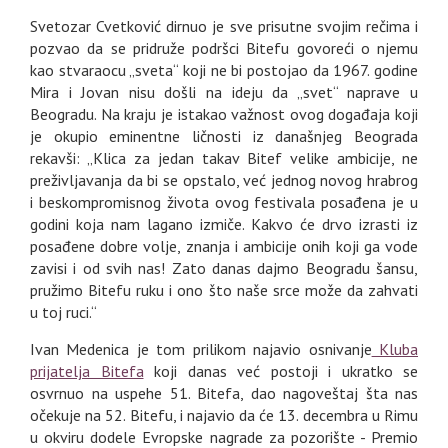
Svetozar Cvetković dirnuo je sve prisutne svojim rečima i
pozvao da se pridruže podršci Bitefu govoreći o njemu
kao stvaraocu „sveta“ koji ne bi postojao da 1967. godine
Mira i Jovan nisu došli na ideju da „svet“ naprave u
Beogradu. Na kraju je istakao važnost ovog događaja koji
je okupio eminentne ličnosti iz današnjeg Beograda
rekavši: „Klica za jedan takav Bitef velike ambicije, ne
preživljavanja da bi se opstalo, već jednog novog hrabrog
i beskompromisnog života ovog festivala posađena je u
godini koja nam lagano izmiče. Kakvo će drvo izrasti iz
posađene dobre volje, znanja i ambicije onih koji ga vode
zavisi i od svih nas! Zato danas dajmo Beogradu šansu,
pružimo Bitefu ruku i ono što naše srce može da zahvati
u toj ruci.“
Ivan Medenica je tom prilikom najavio osnivanje
Kluba
prijatelja Bitefa
koji danas već postoji i ukratko se
osvrnuo na uspehe 51. Bitefa, dao nagoveštaj šta nas
očekuje na 52. Bitefu, i najavio da će 13. decembra u Rimu
u okviru dodele Evropske nagrade za pozorište - Premio