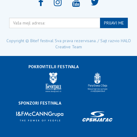
Vaša
PRIJAVI ME
mejl
adresa:
Copyright © Bitef festival Sva prava rezervisana. / Sajt razvio
HALO
Creative Team
POKROVITELJI FESTIVALA
SPONZORI FESTIVALA