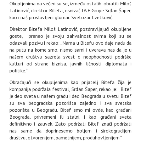
Okupljenima na večeri su se, između ostalih, obratili Miloš
Latinović, direktor Bitefa, osnivač I&F Grupe Srđan Šaper,
kao i naš proslavljeni glumac Svetozar Cvetković.
Direktor Bitefa Miloš Latinović, pozdravljajući okupljene
goste, preneo je svoju zahvalnost svima koji su se
odazvali pozivu i rekao: „Nama u Bitefu ovo daje nadu da
na putu na kome smo, nismo sami i uverava nas da je u
našem društvu sazrela svest o neophodnosti podrške
kulturi od strane biznisa, javnih ličnosti, diplomata i
politike.“
Obraćajući se okupljenima kao prijatelj Bitefa čija je
kompanija podržala festival, Srđan Šaper, rekao je: „Bitef
je deo sveta u našem gradu i deo Beograda u svetu. Bitef
su sva beogradska pozorišta zajedno i sva svetska
pozorišta u Beogradu. Bitef smo mi ovde, kao građani
Beograda, privremeni ili stalni, i kao građani sveta
definitivno i zauvek. Zato podržati Bitef znači podržati
nas same da doprinesemo boljem i širokogrudijem
društvu, otvorenijem, pametnijem, produhovljenijem.“