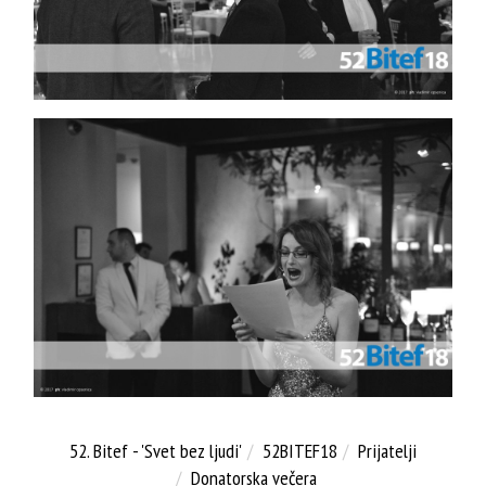
52. Bitef - 'Svet bez ljudi'
52BITEF18
Prijatelji
Donatorska večera