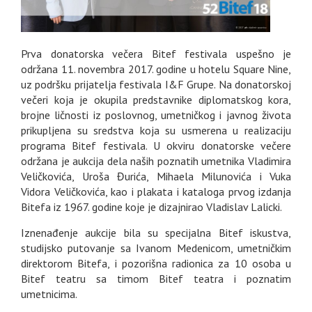
Prva donatorska večera Bitef festivala uspešno je
održana 11. novembra 2017. godine u hotelu Square Nine,
uz podršku prijatelja festivala I&F Grupe. Na donatorskoj
večeri koja je okupila predstavnike diplomatskog kora,
brojne ličnosti iz poslovnog, umetničkog i javnog života
prikupljena su sredstva koja su usmerena u realizaciju
programa Bitef festivala. U okviru donatorske večere
održana je aukcija dela naših poznatih umetnika Vladimira
Veličkovića, Uroša Đurića, Mihaela Milunovića i Vuka
Vidora Veličkovića, kao i plakata i kataloga prvog izdanja
Bitefa iz 1967. godine koje je dizajnirao Vladislav Lalicki.
Iznenađenje aukcije bila su specijalna Bitef iskustva,
studijsko putovanje sa Ivanom Medenicom, umetničkim
direktorom Bitefa, i pozorišna radionica za 10 osoba u
Bitef teatru sa timom Bitef teatra i poznatim
umetnicima.