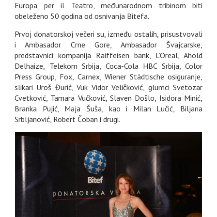
Europa per il Teatro, međunarodnom tribinom biti
obeleženo 50 godina od osnivanja Bitefa.
Prvoj donatorskoj večeri su, između ostalih, prisustvovali
i Ambasador Crne Gore, Ambasador Švajcarske,
predstavnici kompanija Raiffeisen bank, L’Oreal, Ahold
Delhaize, Telekom Srbija, Coca-Cola HBC Srbija, Color
Press Group, Fox, Carnex, Wiener Städtische osiguranje,
slikari Uroš Đurić, Vuk Vidor Veličković, glumci Svetozar
Cvetković, Tamara Vučković, Slaven Došlo, Isidora Minić,
Branka Pujić, Maja Šuša, kao i Milan Lučić, Biljana
Srbljanović, Robert Čoban i drugi.