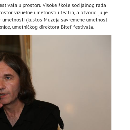
estivala u prostoru Visoke škole socijalnog rada
stor vizuelne umetnosti i teatra, a otvorio ju je
ičar umetnosti (kustos Muzeja savremene umetnosti
ice, umetničkog direktora Bitef festivala.