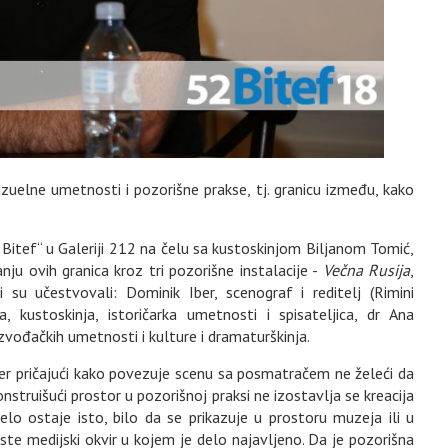
izuelne umetnosti i pozorišne prakse, tj. granicu između, kako
itef“ u Galeriji 212 na čelu sa kustoskinjom Biljanom Tomić,
ju ovih granica kroz tri pozorišne instalacije -
Večna Rusija
,
ni su učestvovali: Dominik Iber, scenograf i reditelj (Rimini
a, kustoskinja, istoričarka umetnosti i spisateljica, dr Ana
izvođačkih umetnosti i kulture i dramaturškinja.
Iber pričajući kako povezuje scenu sa posmatračem ne želeći da
Konstruišući prostor u pozorišnoj praksi ne izostavlja se kreacija
o ostaje isto, bilo da se prikazuje u prostoru muzeja ili u
ste medijski okvir u kojem je delo najavljeno. Da je pozorišna