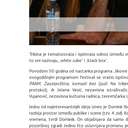
Tribina je tematizovala i ispitivala odnos između v
to oni nazivaju, „white cube“ i „black box“.
Povodom 50 godina od nastanka programa „likovni B
ovogodišnjim programom festival se vratio ispitivan
PA'AM
,
Zaostavština, komadi bez ljudi
. Na tribi
protokol), dr Jelena Vesić, nezavisna istraživačic
Vujanović, nezavisna kulturna radnica, teoretičarka 
Jednu od najinteresantnijih ideja izneo je Domink 
razbija prostor između publike i scene (tzv. 4. zid). 
vremena, tvrdi Dominik. On objašnjava da samo del
pozorišnoj zgradi. Jedino što uslovljava promenu je