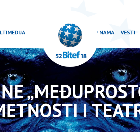
LTIMEDIJA
O NAMA
VESTI
BINE „MEĐUPROST
ETNOSTI I TEAT