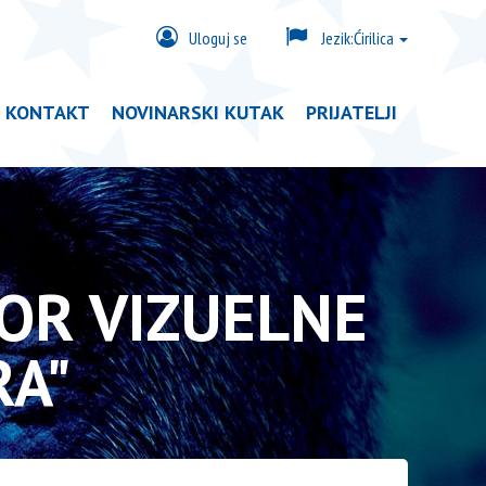
Uloguj se
Jezik:
Ćirilica
KONTAKT
NOVINARSKI KUTAK
PRIJATELJI
OR VIZUELNE
RA"