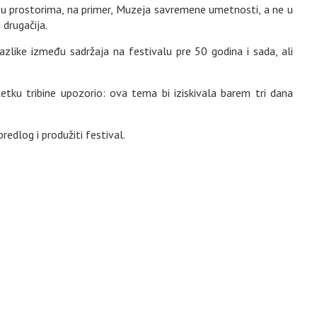
u prostorima, na primer, Muzeja savremene umetnosti, a ne u
 drugačija.
razlike između sadržaja na festivalu pre 50 godina i sada, ali
tku tribine upozorio: ova tema bi iziskivala barem tri dana
edlog i produžiti festival.