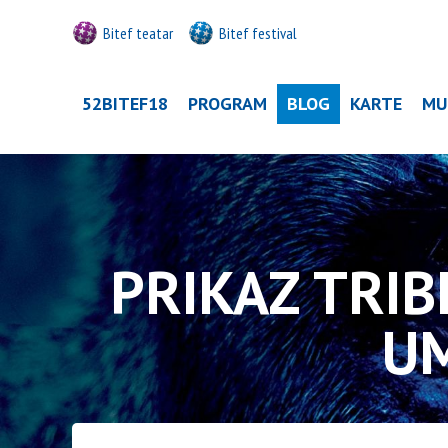
Bitef teatar
Bitef festival
52BITEF18
PROGRAM
BLOG
KARTE
MU
PRIKAZ TRI
UM