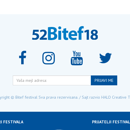
Vaša
PRIJAVI ME
mejl
adresa:
right © Bitef festival Sva prava rezervisana. / Sajt razvio
HALO Creative 
I FESTIVALA
PRIJATELJI FESTIVA