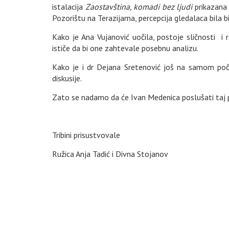
istalacija
Zaostavština, komadi bez ljudi
prikazana 
Pozorištu na Terazijama, percepcija gledalaca bila bi
Kako je Ana Vujanović uočila, postoje sličnosti i 
ističe da bi one zahtevale posebnu analizu.
Kako je i dr Dejana Sretenović još na samom poče
diskusije.
Zato se nadamo da će Ivan Medenica poslušati taj pr
Tribini prisustvovale
Ružica Anja Tadić i Divna Stojanov