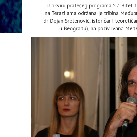
U okviru pratećeg programa 52. Bitef f
na Terazijama održana je tribina Međupro
dr Dejan Sretenović, istoričar i teoret
u Beogradu), na poziv Ivana Meden